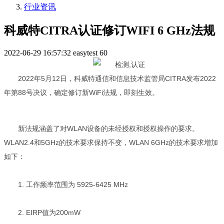
行业资讯
科威特CITRA认证修订WIFI 6 GHz法规
2022-06-29 16:57:32
easytest
60
2022
年
5
月
12
日，科威特通信和信息技术监管局
CITRA
发布
2022
年第
88
号决议，确定修订新
WiFi
法规，即刻生效。
新法规涵盖了对
WLAN
设备的未经授权和授权操作的要求。
WLAN2.4
和
5GHz
的技术要求保持不变，
WLAN 6GHz
的技术要求增加
如下：
1.
工作频率范围为
5925-6425 MHz
2. EIRP
值为
200mW