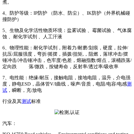
煮。
4、防护等级：IP防护 （防水、防尘）、IK防护（外界机械碰
撞防护）
5、生物及化学活性物质环境：盐雾试验 、霉菌试验 、气体腐
蚀 、耐化学试剂 、人工汗液
6、物理性能：耐化学试剂，附着力/耐磨/划痕，硬度，拉伸/
抗压/屈服强度，弯折/摇摆，插拨/扭矩,，阻燃，落球冲击/摆
锤冲击/冲击锤冲击，色牢度/色差，熔融指数/熔点，滚桶跌落/
定向跌 落/微跌，按键寿命，反射率/透过率/吸收率
7、电性能：绝缘/耐压，接触电阻，接地电阻，温升，介电强
度，静电ESD，晶体管V/I曲线，噪声/音质，电阻/电容/电感
测
试
，瞬断，充/放电
行业及其
测试
标准
汽车：