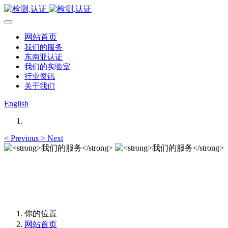
网站首页
我们的服务
东南亚认证
我们的实验室
行业资讯
关于我们
English
<
Previous
>
Next
我们的服务
我们的服务
你的位置
网站首页