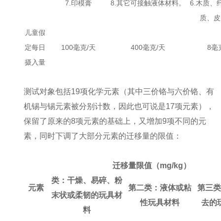
7.印模膏
8.其它可接触液体材料。
6.木质、
质、皮
儿童假
定每日
100毫克/天
400毫克/天
8毫
摄入量
测试对象包括19项化学元素（其中三价铬与六价铬、有
机锡与锡元素被分别计数，因此也可说是17项元素），
保留了原来的8项元素的基础上，又增加9项不同的元
素，同时下调了大部分元素的迁移量的限值：
迁移量限值（mg/kg）
类：干燥、易碎、粉
元素
第二类：液体或粘
第三类
末状或柔韧的玩具材
性玩具材料
去的
料