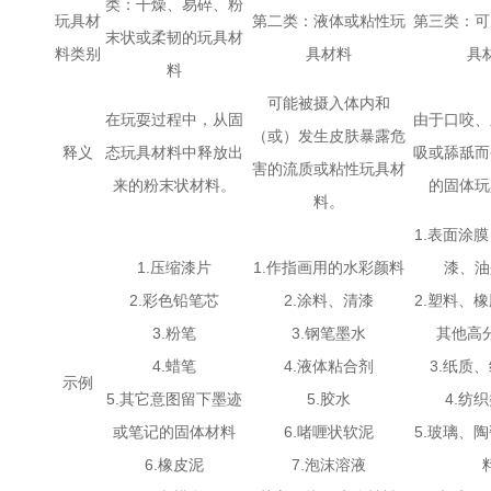
类：干燥、易碎、粉
玩具材
第二类：液体或粘性玩
第三类：可
末状或柔韧的玩具材
料类别
具材料
具
料
可能被摄入体内和
在玩耍过程中，从固
由于口咬、
（或）发生皮肤暴露危
释义
态玩具材料中释放出
吸或舔舐而
害的流质或粘性玩具材
来的粉末状材料。
的固体玩
料。
1.表面涂
1.压缩漆片
1.作指画用的水彩颜料
漆、油
2.彩色铅笔芯
2.涂料、清漆
2.塑料、
3.粉笔
3.钢笔墨水
其他高
4.蜡笔
4.液体粘合剂
3.纸质
示例
5.其它意图留下墨迹
5.胶水
4.纺
或笔记的固体材料
6.啫喱状软泥
5.玻璃、
6.橡皮泥
7.泡沫溶液