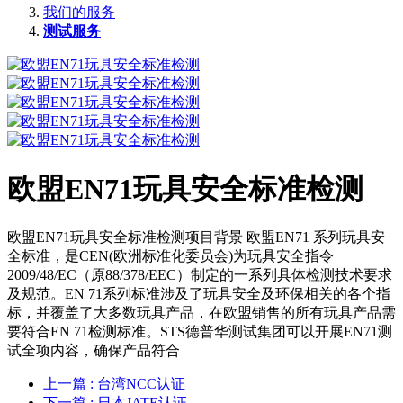
我们的服务
测试服务
欧盟EN71玩具安全标准检测
欧盟EN71玩具安全标准检测项目背景 欧盟EN71 系列玩具安
全标准，是CEN(欧洲标准化委员会)为玩具安全指令
2009/48/EC（原88/378/EEC）制定的一系列具体检测技术要求
及规范。EN 71系列标准涉及了玩具安全及环保相关的各个指
标，并覆盖了大多数玩具产品，在欧盟销售的所有玩具产品需
要符合EN 71检测标准。STS德普华测试集团可以开展EN71测
试全项内容，确保产品符合
上一篇
: 台湾NCC认证
下一篇
: 日本JATE认证