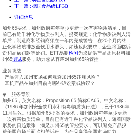
下一篇
: 德国食品级LFGB
详细信息
加州65要求，加州政府每年至少更新一次有害物质清单，目
前已有近千种化学物质被列入。提案规定：化学物质被列入清
单后，制造商和经销商须在一年内完成警告，在20个月内终
止化学物质排放至饮用水源头，如违反此要求，企业将面临诉
讼和高额罚款等处罚。ETT易测
检测
为您提供产品及原材料加
州65
测试
服务，助力您从容应对加州65的管控！
业务挑战
产品进入加州市场如何规避加州65违规风险？
耳机产品在加州目前有哪些诉讼案或协议？
◉ 服务背景
加州65，英文名称：Proposition 65 简称CA65。中文名称：
《1986 年加州安全饮用水和有毒物质执行法》，已于1986年
11月生效。根据加州65提案的要求，加州政府每年至少更新
一次有害物质清单，目前已有近千种化学品被列入，随着国际
形势的日趋紧张，满足加州65的管控要求，可以避免产品投
放美国市场后面临相关诉讼，为产品赢得美国市场助力。