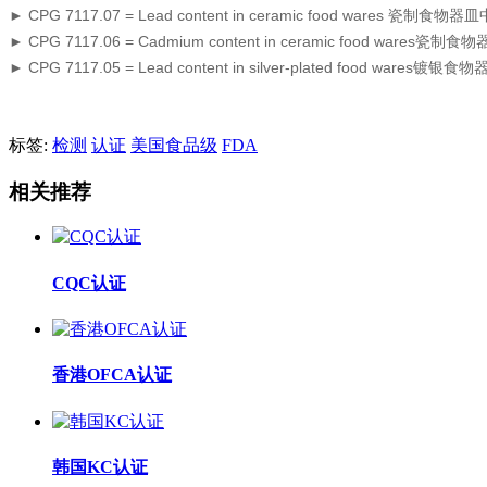
► CPG 7117.07 = Lead content in ceramic food wares 瓷制食
► CPG 7117.06 = Cadmium content in ceramic food wares
► CPG 7117.05 = Lead content in silver-plated food wares
标签:
检测
认证
美国食品级
FDA
相关推荐
CQC认证
香港OFCA认证
韩国KC认证